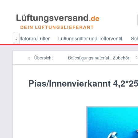
l
Ventilatoren,Lüfter
Lüftungsgitter und Tellerventil
Sch

Übersicht
Befestigungsmaterial , Zubehör
Pias/Innenvierkannt 4,2*