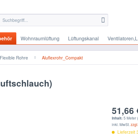
behör
Wohnraumlüftung
Lüftungskanal
Ventilatoren,L
Flexible Rohre
Aluflexrohr_Compakt
ftschlauch)
51,66 
Inhalt:
5 Meter 
inkl. MwSt.
zzgl
Lieferzeit