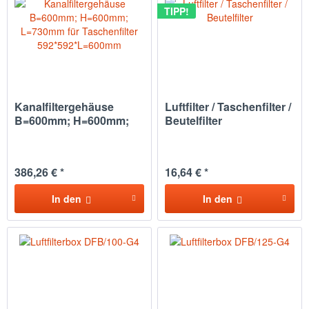
TIPP!
Kanalfiltergehäuse
Luftfilter / Taschenfilter /
B=600mm; H=600mm;
Beutelfilter
L=730mm...
386,26 € *
16,64 € *
In den
In den