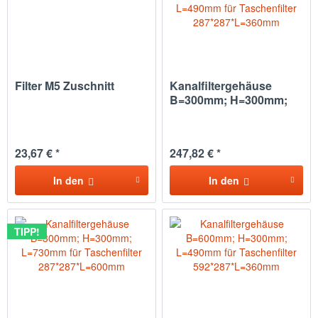
Filter M5 Zuschnitt
Kanalfiltergehäuse
B=300mm; H=300mm;
L=490mm...
23,67 € *
247,82 € *
In den
In den
TIPP!