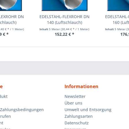
FLEXROHR DN
EDELSTAHL-FLEXROHR DN
EDELSTAHL-
schlauch)
140 (Luftschlauch)
160 (Luf
,40 € * / 1 Meter)
Inhalt
5 Meter
(30,44 € * / 1 Meter)
Inhalt
5 Meter
(
9 € *
152,22 € *
176,
ce
Informationen
dukt
Newsletter
Über uns
 Zahlungsbedingungen
Umwelt und Entsorgung
rrufen
Zahlungsarten
ht
Datenschutz