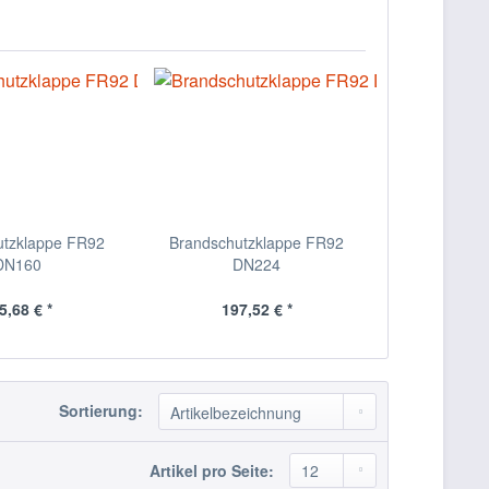
utzklappe FR92
Brandschutzklappe FR92
Brandschut
DN160
DN224
D
5,68 € *
197,52 € *
216
Sortierung:
Artikel pro Seite: