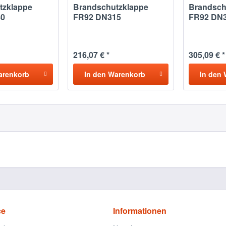
tzklappe
Brandschutzklappe
Brandsch
80
FR92 DN315
FR92 DN
216,07 € *
305,09 € *
arenkorb
In den
Warenkorb
In den
ce
Informationen