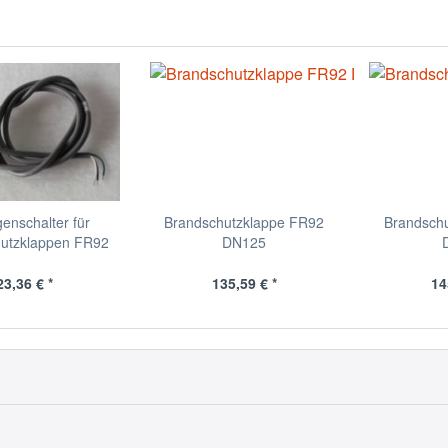
enschalter für
Brandschutzklappe FR92
Brandsch
utzklappen FR92
DN125
23,36 € *
135,59 € *
14