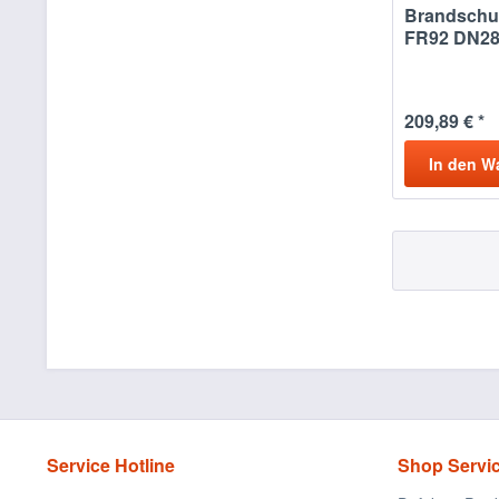
Brandschu
FR92 DN2
209,89 € *
In den
W
Service Hotline
Shop Servi