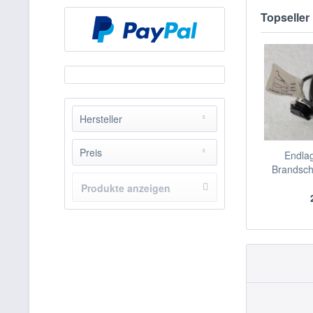
Topseller
Hersteller
Wildeboer
Preis
Endlag
Brandsch
Produkte anzeigen
von
23.36
bis
305.09