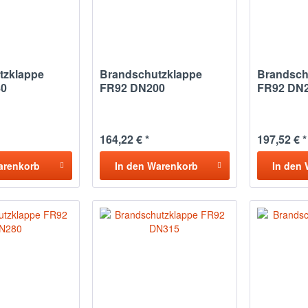
tzklappe
Brandschutzklappe
Brandsch
80
FR92 DN200
FR92 DN
164,22 € *
197,52 € *
arenkorb
In den
Warenkorb
In den