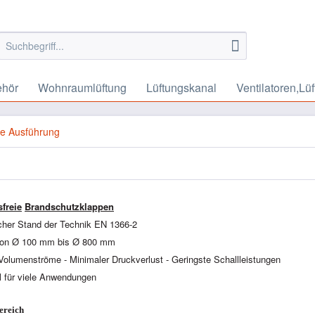
ehör
Wohnraumlüftung
Lüftungskanal
Ventilatoren,Lüf
ue Ausführung
freie
Brandschutzklappen
cher Stand der Technik EN 1366-2
von
Ø
100 mm bis
Ø
800 mm
olumenströme - Minimaler Druckverlust - Geringste Schallleistungen
l für viele Anwendungen
ereich