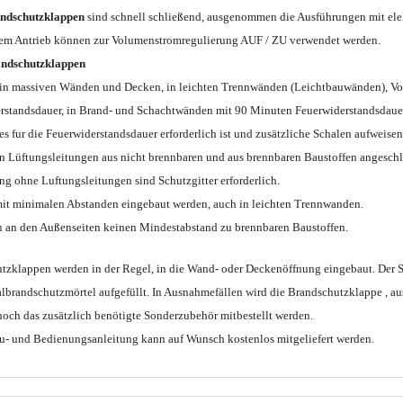
ndschutzklappen
sind schnell schließend, ausgenommen die Ausführungen mit ele
hem Antrieb können zur Volumenstromregulierung AUF / ZU verwendet werden.
ndschutzklappen
in massiven Wänden und Decken, in leichten Trennwänden (Leichtbauwänden), Vor
rstandsdauer, in Brand- und Schachtwänden mit 90 Minuten Feuerwiderstandsdaue
ies fur die Feuerwiderstandsdauer erforderlich ist und zusätzliche Schalen aufweisen
an Lüftungsleitungen aus nicht brennbaren und aus brennbaren Baustoffen angeschlo
g ohne Luftungsleitungen sind Schutzgitter erforderlich.
mit minimalen Abstanden eingebaut werden, auch in leichten Trennwanden.
n an den Außenseiten keinen Mindestabstand zu brennbaren Baustoffen.
tzklappen werden in der Regel, in die Wand- oder Deckenöffnung eingebaut. Der
albrandschutzmörtel aufgefüllt. In Ausnahmefällen wird die Brandschutzklappe , au
noch das zusätzlich benötigte Sonderzubehör mitbestellt werden.
u- und Bedienungsanleitung kann auf Wunsch kostenlos mitgeliefert werden.