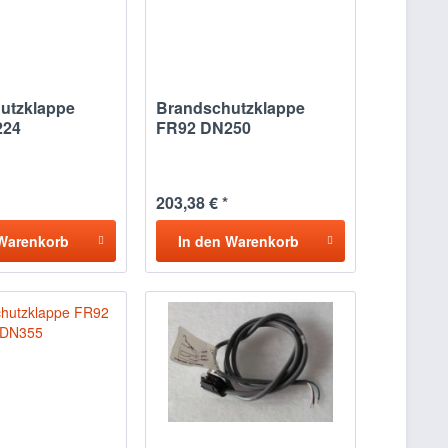
utzklappe
Brandschutzklappe
224
FR92 DN250
203,38 € *
Warenkorb
In den
Warenkorb