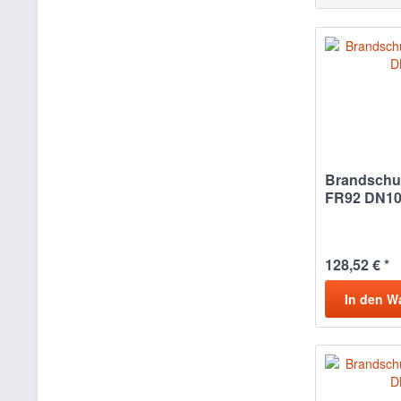
Brandschu
FR92 DN1
128,52 € *
In den
W