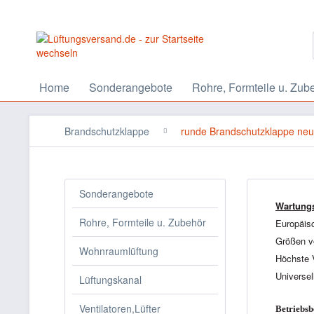
Home
Sonderangebote
Rohre, Formteile u. Zub
Brandschutzklappe
runde Brandschutzklappe ne
Sonderangebote
Wartungs
Rohre, Formteile u. Zubehör
Europäis
Größen 
Wohnraumlüftung
Höchste V
Universel
Lüftungskanal
Ventilatoren,Lüfter
Betriebsb