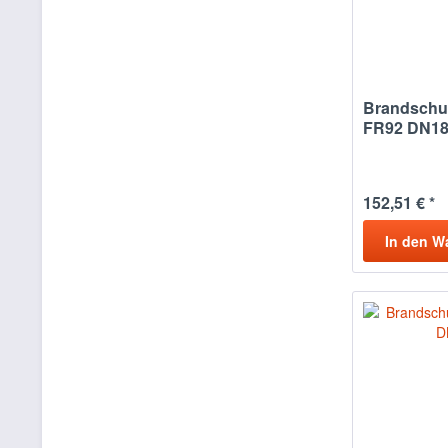
Brandschu
FR92 DN1
152,51 € *
In den
W