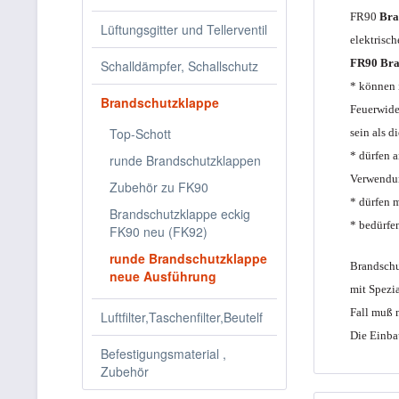
FR90
Bra
Lüftungsgitter und Tellerventil
elektrisc
FR90 Bra
Schalldämpfer, Schallschutz
* können 
Brandschutzklappe
Feuerwide
Top-Schott
sein als d
* dürfen 
runde Brandschutzklappen
Verwendun
Zubehör zu FK90
* dürfen 
Brandschutzklappe eckig
* bedürfe
FK90 neu (FK92)
runde Brandschutzklappe
Brandschu
neue Ausführung
mit Spezi
Fall muß 
Luftfilter,Taschenfilter,Beutelf
Die Einba
Befestigungsmaterial ,
Zubehör