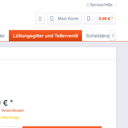
Service/Hilfe
Mein Konto
0,00 € *
ter
Lüftungsgitter und Tellerventil
Schalldämpfer, Scha

 € *
. Versandkosten
 3 Werktage