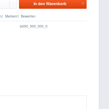
In den
Warenkorb
n
Merken
Bewerten
si250_500_500_0