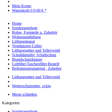
Mein Konto
Warenkorb
0
0,00 € *
Home
Sonderangebote
Rohre, Formteile u. Zubehör
Wohnraumlüftung
Lüftungskanal
Ventilatoren,Lüfter
Lüftungsgitter und Tellerventil
Schalldämpfer, Schallschutz
Brandschutzklappe
Luftfilter,Taschenfilter,Beutelf
Befestigungsmaterial , Zubehör
Lüftungsgitter und Tellerventil
Wetterschutzgitter_eckig
Menü schließen
Kategorien
Sonderangebote