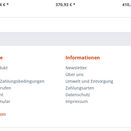
4 € *
370,93 € *
410,
ce
Informationen
dukt
Newsletter
Über uns
 Zahlungsbedingungen
Umwelt und Entsorgung
rrufen
Zahlungsarten
ht
Datenschutz
mular
Impressum
com