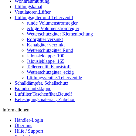
Wohnraumlüftung
Lüftungskanal
Ventilatoren,Lüfter
Lüftungsgitter und Tellerventil
runde Volumenstromregler
eckige Volumenstromregler
Wetterschutzgitter Kiemenlochung
Rohrgitter verzinkt
Kanalgitter verzinkt
Wetterschutzgitter-Rund
Jalousieklappe_100
Jalousieklappe_165
Tellerventil_Kunststoff
Wetterschutzgitter_eckig
Lüftungsventile-Tellerventile
Schalldämpfer, Schallschutz
Brandschutzklappe
Luftfilter,Taschenfilter,Beutelf
Befestigungsmaterial , Zubehör
Informationen
Händler-Login
Über uns
Hilfe / Support