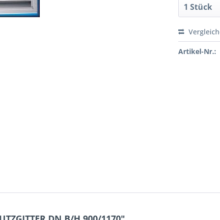
Vergleic
Artikel-Nr.:
UTZGITTER DN B/H 900/1170"