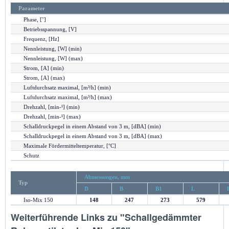
Parameter
Phase, [˜]
Betriebsspannung, [V]
Frequenz, [Hz]
Nennleistung, [W] (min)
Nennleistung, [W] (max)
Strom, [A] (min)
Strom, [A] (max)
Luftdurchsatz maximal, [m³/h] (min)
Luftdurchsatz maximal, [m³/h] (max)
Drehzahl, [min-¹] (min)
Drehzahl, [min-¹] (max)
Schalldruckpegel in einem Abstand von 3 m, [dBA] (min)
Schalldruckpegel in einem Abstand von 3 m, [dBA] (max)
Maximale Fördermitteltemperatur, [°C]
Schutz
Abmessungen, mm
Typ
D
B
B1
L
Iso-Mix 150
148
247
273
579
Weiterführende Links zu "Schallgedämmter