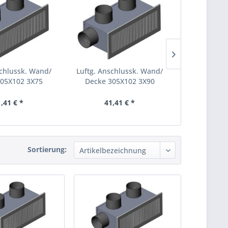
schlussk. Wand/
Luftg. Anschlussk. Wand/
Luftg. A
305X102 3X75
Decke 305X102 3X90
Wand/Decke
,41 € *
41,41 € *
41,
Sortierung: