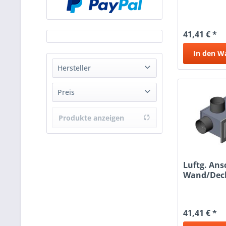
3X90
41,41 € *
In den
W
Hersteller
DIT GmbH
Preis
LGT GmbH
Produkte anzeigen
von
13,47 €
bis
101,32 €
Luftg. An
Wand/Dec
3x50
41,41 € *