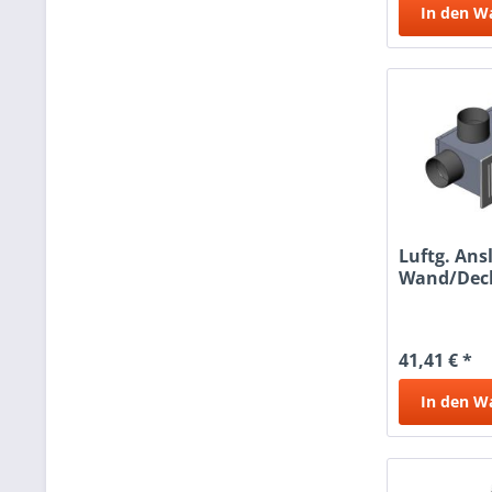
In den
W
Luftg. Ans
Wand/Dec
4X50
41,41 € *
In den
W