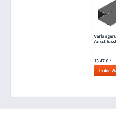
Verlänger
Anschluss
305X102X2
13,47 € *
In den
W