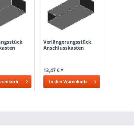
ungsstück
Verlängerungsstück
kasten
Anschlusskasten
00
305X57X200
13,47 € *
arenkorb
In den
Warenkorb