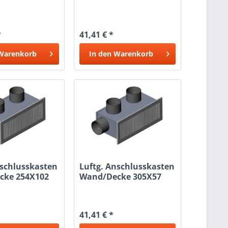
2x90
*
41,41 € *
Warenkorb
In den
Warenkorb
nschlusskasten
Luftg. Anschlusskasten
cke 254X102
Wand/Decke 305X57
2X90
41,41 € *