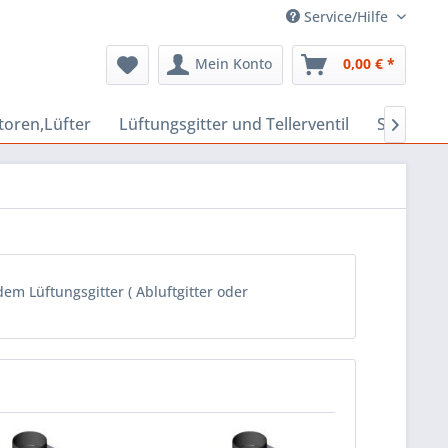
Service/Hilfe
Mein Konto
0,00 € *
toren,Lüfter
Lüftungsgitter und Tellerventil
Schalldäm

m Lüftungsgitter ( Abluftgitter oder