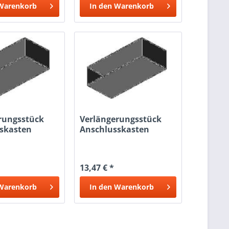
Warenkorb
In den
Warenkorb
rungsstück
Verlängerungsstück
skasten
Anschlusskasten
X200
254X58X200
13,47 € *
Warenkorb
In den
Warenkorb