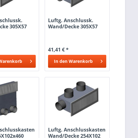
schlussk.
Luftg. Anschlussk.
cke 305X57
Wand/Decke 305X57
3X75
41,41 € *
Warenkorb
In den
Warenkorb
nschlusskasten
Luftg. Anschlusskasten
5X102x460
Wand/Decke 254X102