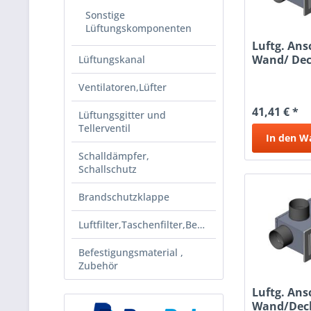
Sonstige
Lüftungskomponenten
Luftg. Ans
Wand/ Dec
Lüftungskanal
3X75
Ventilatoren,Lüfter
41,41 € *
Lüftungsgitter und
Tellerventil
In den
W
Schalldämpfer,
Schallschutz
Brandschutzklappe
Luftfilter,Taschenfilter,Beutelf
Befestigungsmaterial ,
Zubehör
Luftg. Ans
Wand/Dec