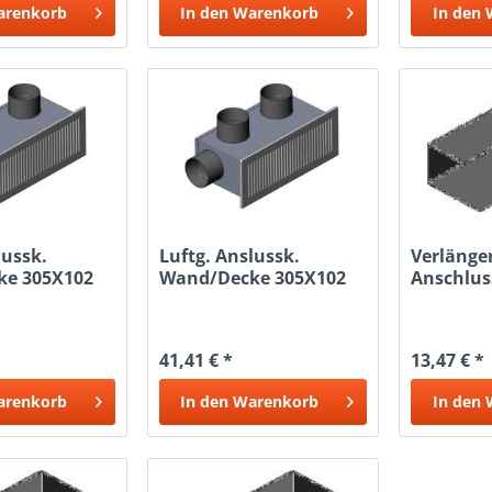
arenkorb
In den
Warenkorb
In den
lussk.
Luftg. Anslussk.
Verlänge
ke 305X102
Wand/Decke 305X102
Anschlus
4X63
254X102
41,41 € *
13,47 € *
arenkorb
In den
Warenkorb
In den