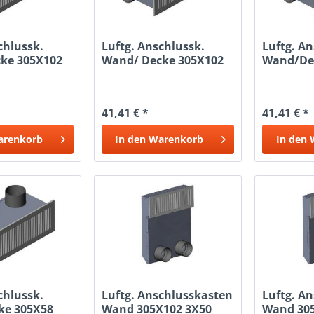
chlussk.
Luftg. Anschlussk.
Luftg. An
ke 305X102
Wand/ Decke 305X102
Wand/De
3X90
3X63
41,41 € *
41,41 € *
arenkorb
In den
Warenkorb
In den
chlussk.
Luftg. Anschlusskasten
Luftg. A
ke 305X58
Wand 305X102 3X50
Wand 30