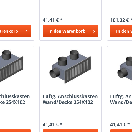
2X75
41,41 € *
101,32 € 
arenkorb
In den
Warenkorb
In den
schlusskasten
Luftg. Anschlusskasten
Luftg. A
ke 254X102
Wand/Decke 254X102
Wand/De
3x63
3x75
41,41 € *
41,41 € *