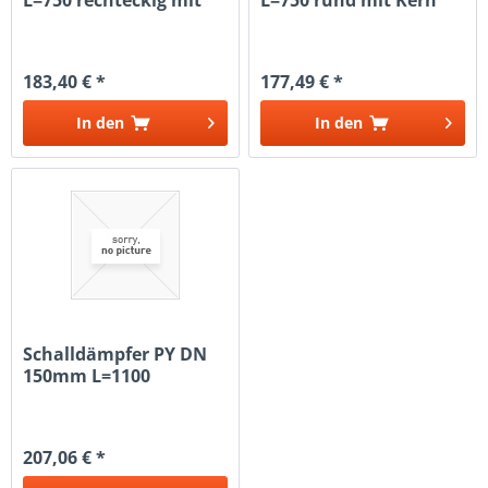
Kulisse
183,40 € *
177,49 € *
In den
In den
Schalldämpfer PY DN
150mm L=1100
3xDN150
207,06 € *