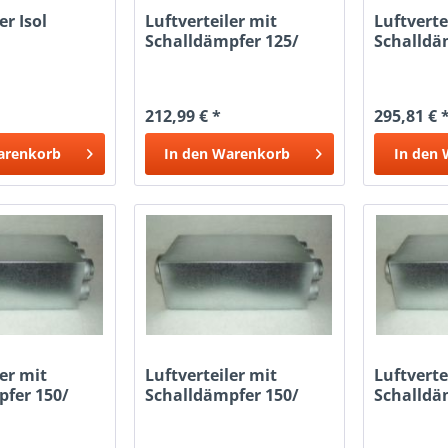
er Isol
Luftverteiler mit
Luftverte
Schalldämpfer 125/
Schalldä
6x75
8x75
212,99 € *
295,81 € 
arenkorb
In den
Warenkorb
In den
ler mit
Luftverteiler mit
Luftverte
pfer 150/
Schalldämpfer 150/
Schalldä
6x75
8x75