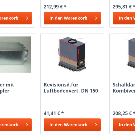
212,99 € *
295,81 € 
arenkorb
In den
Warenkorb
In den
ler mit
Revisionsd.für
Schalldä
pfer
Luftbodenvert. DN 150
Kombiver
18x63
12x63
41,41 € *
208,25 € 
arenkorb
In den
Warenkorb
In den