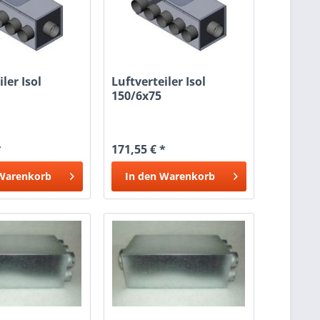
ler Isol
Luftverteiler Isol
150/6x75
*
171,55 € *
Warenkorb
In den
Warenkorb