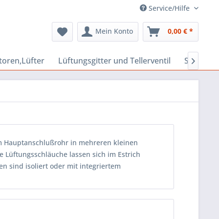
Service/Hilfe
Mein Konto
0,00 € *
toren,Lüfter
Lüftungsgitter und Tellerventil
Schalldäm

em Hauptanschlußrohr in mehreren kleinen
 Lüftungsschläuche lassen sich im Estrich
 sind isoliert oder mit integriertem