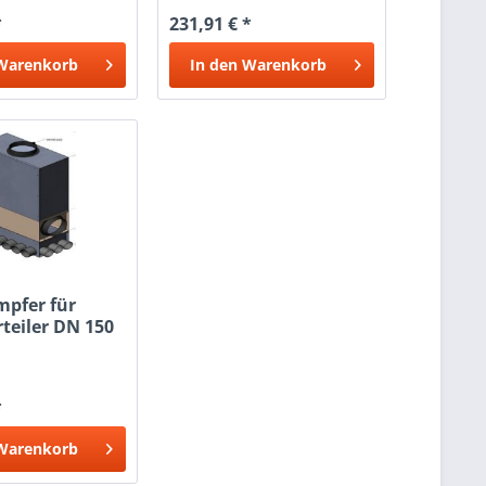
*
231,91 € *
Warenkorb
In den
Warenkorb
mpfer für
teiler DN 150
*
Warenkorb