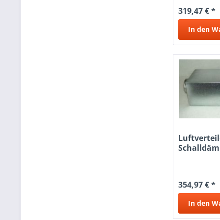
319,47 € *
In den
W
Luftvertei
Schalldäm
180/12x75
354,97 € *
In den
W