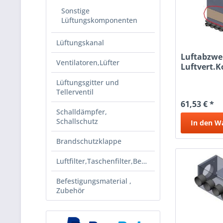
Sonstige
Lüftungskomponenten
Lüftungskanal
Luftabzwei
Ventilatoren,Lüfter
Luftvert.K
DN150
Lüftungsgitter und
Tellerventil
61,53 € *
Schalldämpfer,
Schallschutz
In den
W
Brandschutzklappe
Luftfilter,Taschenfilter,Beutelf
Befestigungsmaterial ,
Zubehör