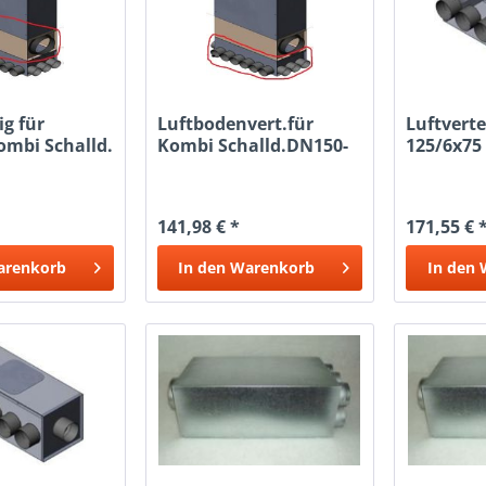
g für
Luftbodenvert.für
Luftvertei
ombi Schalld.
Kombi Schalld.DN150-
125/6x75
18x63
141,98 € *
171,55 € 
arenkorb
In den
Warenkorb
In den