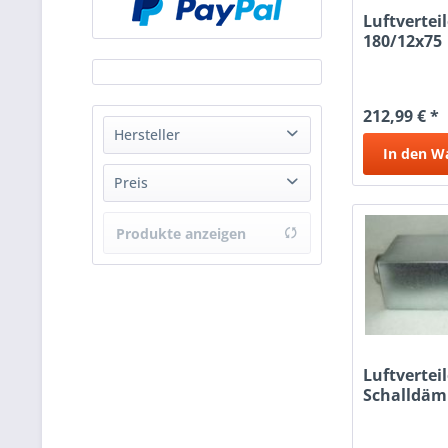
Luftverteil
180/12x75
212,99 € *
Hersteller
In den
W
LGT GmbH
Preis
Produkte anzeigen
von
41,41 €
bis
354,97 €
Luftvertei
Schalldäm
10x75