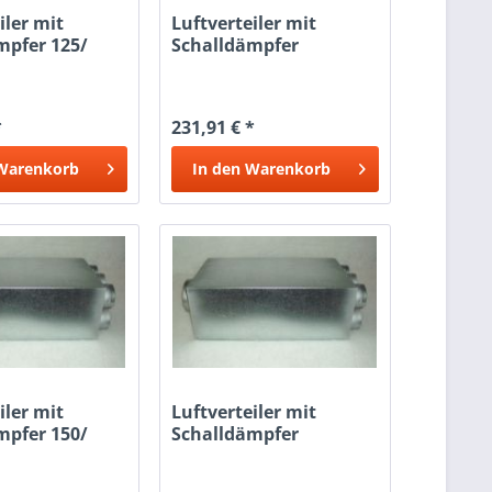
iler mit
Luftverteiler mit
mpfer 125/
Schalldämpfer
125/12x50
*
231,91 € *
Warenkorb
In den
Warenkorb
iler mit
Luftverteiler mit
mpfer 150/
Schalldämpfer
150/12x50