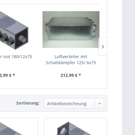
er Isol 180/12x75
Luftverteiler mit
Luftver
Schalldämpfer 125/ 6x75
Schalldämp
2,99 € *
212,99 € *
295,
Sortierung: