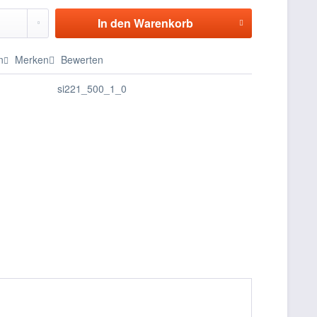
In den
Warenkorb
n
Merken
Bewerten
si221_500_1_0