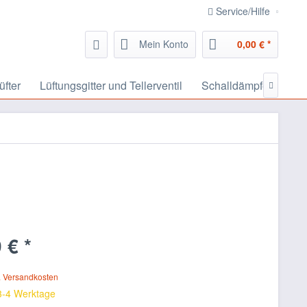
Service/Hilfe
Mein Konto
0,00 € *
üfter
Lüftungsgitter und Tellerventil
Schalldämpfer, Schal

 € *
. Versandkosten
 3-4 Werktage