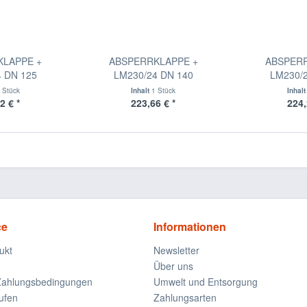
KLAPPE +
ABSPERRKLAPPE +
ABSPERR
4 DN 125
LM230/24 DN 140
LM230/2
 Stück
Inhalt
1 Stück
Inhal
2 € *
223,66 € *
224,
ce
Informationen
ukt
Newsletter
Über uns
Zahlungsbedingungen
Umwelt und Entsorgung
ufen
Zahlungsarten