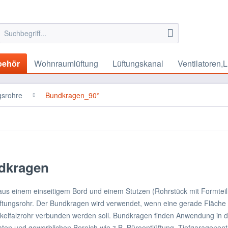
behör
Wohnraumlüftung
Lüftungskanal
Ventilatoren,L
gsrohre
Bundkragen_90°
dkragen
aus einem einseitigem Bord und einem Stutzen (Rohrstück mit Formteil
üftungsrohr. Der Bundkragen wird verwendet, wenn eine gerade Fläche 
kelfalzrohr verbunden werden soll. Bundkragen finden Anwendung in 
aten und gewerblichen Bereich wie z.B. Büroentlüftung, Tiefgaragenentl