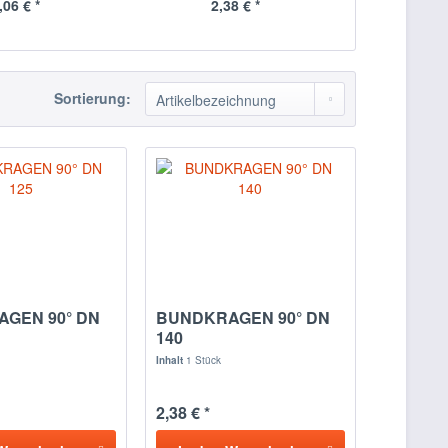
,06 € *
2,38 € *
2,
Sortierung:
GEN 90° DN
BUNDKRAGEN 90° DN
140
Inhalt
1 Stück
2,38 € *