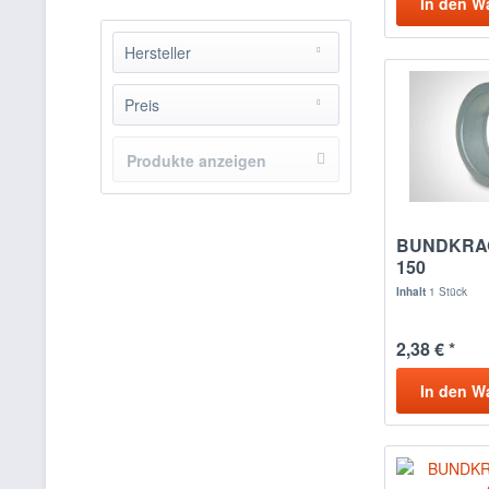
In den
W
Hersteller
Siegwart
Preis
Produkte anzeigen
von
1,93 €
bis
24,26 €
BUNDKRAG
150
Inhalt
1 Stück
2,38 € *
In den
W