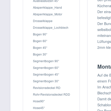
Ausblasstutzen 45°
Küchenab
Absperrklappe_Hand
Der eins
Absperrklappe_Motor
befestig
Drosselklappe
Der Bund
Drosselklappe_Lochblech
selbstbo
Bogen 90°
miteinan
Bogen 60°
Lüftungs
2mm kle
Bogen 45°
Bogen 30°
Segmentbogen 90°
Mont
Segmentbogen 60°
Segmentbogen 45°
Auf die 
einem Fi
Segmentbogen 30°
Im Ansch
Revisionsdeckel RD
Blechsch
Rohr-Revisionsdeckel RDD
Damit di
Hose90°
Schablo
Hose45°
Der Bord