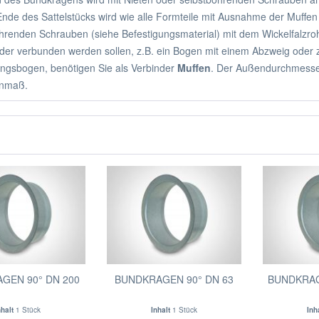
nde des Sattelstücks wird wie alle Formteile mit Ausnahme der Muffen 
hrenden Schrauben (siehe Befestigungsmaterial) mit dem Wickelfalzroh
der verbunden werden sollen, z.B. ein Bogen mit einem Abzweig oder z
ungsbogen, benötigen Sie als Verbinder
Muffen
. Der Außendurchmesser
nmaß.
GEN 90° DN 200
BUNDKRAGEN 90° DN 63
BUNDKRAG
nhalt
1 Stück
Inhalt
1 Stück
Inh