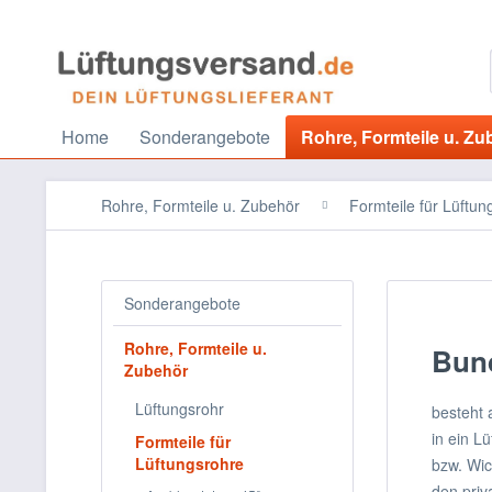
Home
Sonderangebote
Rohre, Formteile u. Zu
Rohre, Formteile u. Zubehör
Formteile für Lüftun
Sonderangebote
Rohre, Formteile u.
Bun
Zubehör
Lüftungsrohr
besteht 
in ein L
Formteile für
Lüftungsrohre
bzw. Wic
den priv