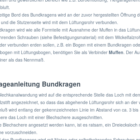
luft.
eitige Bord des Bundkragens wird an der zuvor hergestellten Öffnung 
t und die Stutzenseite wird mit dem Lüftungsrohr verbunden.
kragen wird wie alle Formteile mit Ausnahme der Muffen in das Lüftun
hrenden Schrauben (siehe Befestigungsmaterial) mit dem Wickelfalzroh
der verbunden erden sollen, z.B. ein Bogen mit einem Bundkragen oder
bogen mit Lüftungsbogen, benötigen Sie als Verbinder
Muffen
. Der A
iner als das Nennmaß.
ageanleitung Bundkragen
Blechkanalwandung wird auf die entsprechende Stelle das Loch mit de
lzstift angezeichnet, so dass das abgehende Lüftungsrohr sich an der 
luß wird entlang der gekennzeichneten Linie im Abstand von ca. 3 b
ere das Loch mit einer Blechschere ausgeschnitten.
e Blechschere angesetzt werden kann, ist es ratsam, ein Dreiecksloch 
ne vorzuschneiden.
 des Bundkragens wird mit Nieten oder selbstbohrenden Schrauben am 