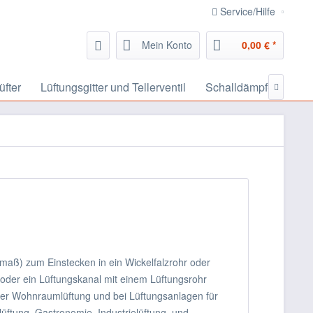
Service/Hilfe
Mein Konto
0,00 € *
üfter
Lüftungsgitter und Tellerventil
Schalldämpfer, Schal

maß) zum Einstecken in ein Wickelfalzrohr oder
oder ein Lüftungskanal mit einem Lüftungsrohr
der Wohnraumlüftung und bei Lüftungsanlagen für
üftung, Gastronomie, Industrielüftung, und