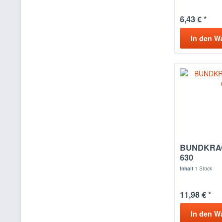
6,43 € *
In den
W
BUNDKRAG
630
Inhalt
1 Stück
11,98 € *
In den
W