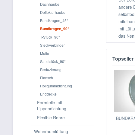
Dachhaube
andere E
Deflektorhaube
selbstbo
Bundkragen_45°
miteinan
mit Lüft
Bundkragen_90°
das Nen
T-Stück_90°
Steckverbinder
Muffe
Topseller
Sattelstück_90°
Reduzierung
Flansch
Rollgummidichtung
Enddeckel
Formteile mit
Lippendichtung
Flexible Rohre
BUNDKRA
Wohnraumlüftung
I