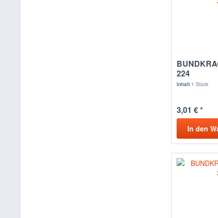
BUNDKRAG
224
Inhalt
1 Stück
3,01 € *
In den
W