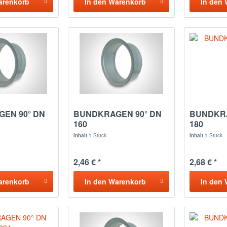
arenkorb
In den
Warenkorb
In den
EN 90° DN
BUNDKRAGEN 90° DN
BUNDKRA
160
180
Inhalt
1 Stück
Inhalt
1 Stück
2,46 € *
2,68 € *
arenkorb
In den
Warenkorb
In den