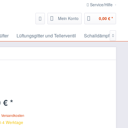
Service/Hilfe
Mein Konto
0,00 € *
üfter
Lüftungsgitter und Tellerventil
Schalldämpfer, Schal

 € *
. Versandkosten
 3-4 Werktage