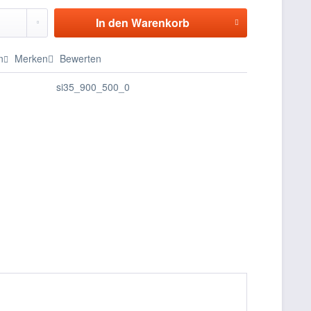
In den
Warenkorb
n
Merken
Bewerten
si35_900_500_0