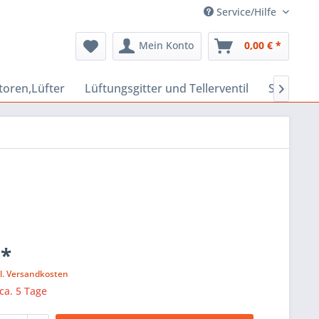
Service/Hilfe
Mein Konto
0,00 € *
toren,Lüfter
Lüftungsgitter und Tellerventil
Schalldäm

 *
l. Versandkosten
 ca. 5 Tage