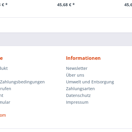
 € *
45,68 € *
45,
ce
Informationen
dukt
Newsletter
Über uns
 Zahlungsbedingungen
Umwelt und Entsorgung
rrufen
Zahlungsarten
ht
Datenschutz
mular
Impressum
com