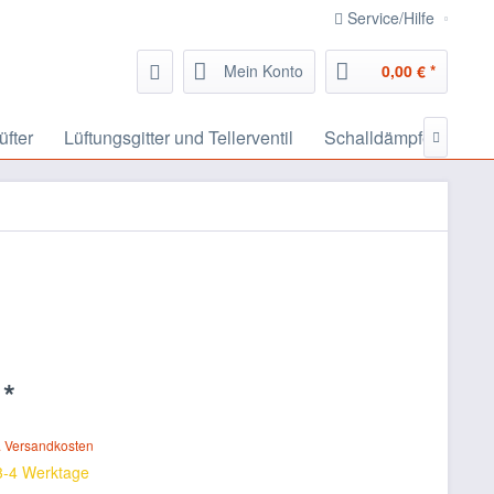
Service/Hilfe
Mein Konto
0,00 € *
üfter
Lüftungsgitter und Tellerventil
Schalldämpfer, Schal

 *
. Versandkosten
 3-4 Werktage